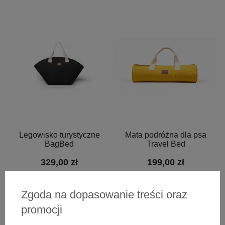
Legowisko turystyczne
Mata podróżna dla psa
BagBed
Travel Bed
329,00 zł
199,00 zł
Zgoda na dopasowanie treści oraz
promocji