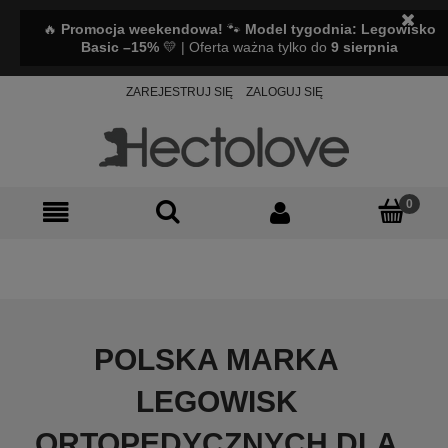
🔥
Promocja weekendowa!
🐾
Model tygodnia: Legowisko
Basic –15%
💛 | Oferta ważna tylko do
9 sierpnia
ZAREJESTRUJ SIĘ
ZALOGUJ SIĘ
POLSKA MARKA
LEGOWISK
ORTOPEDYCZNYCH DLA