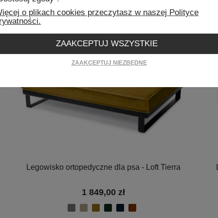
ięcej o plikach cookies przeczytasz w naszej Polityce
rywatności.
ZAAKCEPTUJ WSZYSTKIE
ZAAKCEPTUJ NIEZBĘDNE
Legowisko ortopedyczne dla psa - Loft Tierra
1 849,00 zł