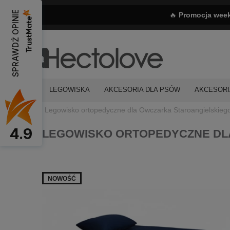
SPRAWDŹ OPINIE
🔥
Promocja wee
LEGOWISKA
AKCESORIA DLA PSÓW
AKCESORI
Legowisko ortopedyczne dla Owczarka Staroangielskieg
4.9
LEGOWISKO ORTOPEDYCZNE DL
NOWOŚĆ