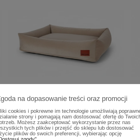
Legowisko ortopedyczne dla psa - Cuddle
L
goda na dopasowanie treści oraz promocji
Expressive
liki cookies i pokrewne im technologie umożliwiają poprawn
459,00 zł
ziałanie strony i pomagają nam dostosować ofertę do Twoic
otrzeb. Możesz zaakceptować wykorzystanie przez nas
szystkich tych plików i przejść do sklepu lub dostosować
życie plików do swoich preferencji, wybierając opcję
Dostosuj zgody"
.