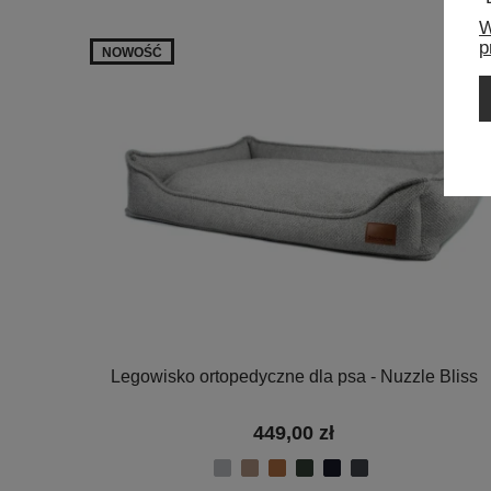
W
p
NOWOŚĆ
Legowisko ortopedyczne dla psa - Nuzzle Bliss
449,00 zł