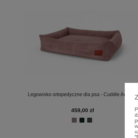
Legowisko ortopedyczne dla psa - Cuddle Autumn
Z
P
459,00 zł
d
p
w
u
"