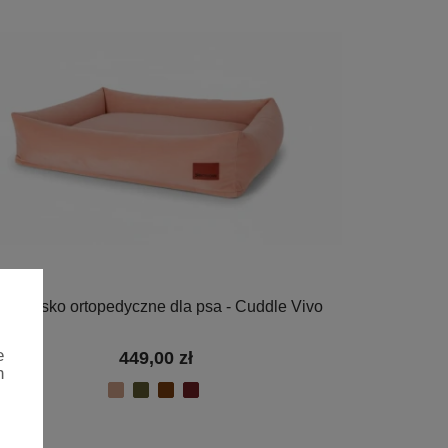
egowisko ortopedyczne dla psa - Cuddle Vivo
e
449,00 zł
h