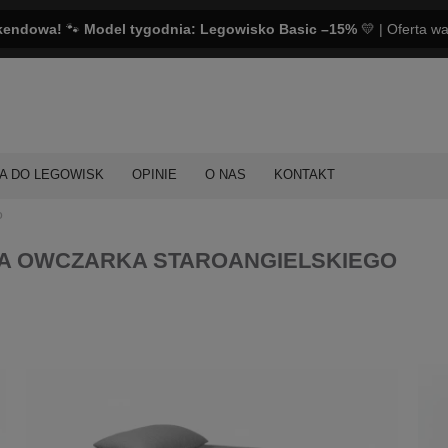
kendowa!
🐾
Model tygodnia: Legowisko Basic –15%
💛 | Oferta w
A DO LEGOWISK
OPINIE
O NAS
KONTAKT
o
A OWCZARKA STAROANGIELSKIEGO