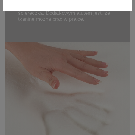
czyszczeniu, do typowych zabrudzeń
wystarczy odkurzacz lub mokra
ściereczka. Dodatkowym atutem jest, że
tkaninę można prać w pralce.