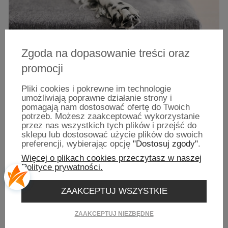
Zgoda na dopasowanie treści oraz
promocji
Pliki cookies i pokrewne im technologie
umożliwiają poprawne działanie strony i
pomagają nam dostosować ofertę do Twoich
Najlepszy punkt obserwacyjny!
potrzeb. Możesz zaakceptować wykorzystanie
przez nas wszystkich tych plików i przejść do
Nuvola to model legowiska w formie
sklepu lub dostosować użycie plików do swoich
materacowej. Jego niebywałą zaletą jest
preferencji, wybierając opcję
"Dostosuj zgody"
.
wysokość materaca osiągająca 13 cm w
Więcej o plikach cookies przeczytasz w naszej
rozmiarze M i L. Dzięki temu pies
Polityce prywatności.
otrzymuje idealny punkt obserwacyjny.
Tkanina jaką zastosowaliśmy w tej serii to
welwet. Opiera się psim łapom, dzięki
ZAAKCEPTUJ WSZYSTKIE
zastosowaniu powłoki hydrofobowej
zatrzymuje wodę. Odporna na błoto, piach i
ZAAKCEPTUJ NIEZBĘDNE
resztki psich przysmaków. Jest łatwa w