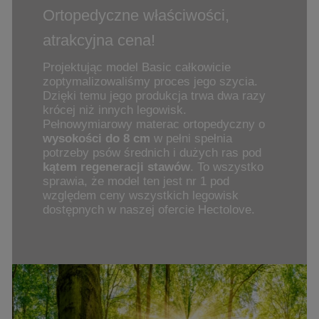
Ortopedyczne właściwości,
atrakcyjna cena!
Projektując model Basic całkowicie
zoptymalizowaliśmy proces jego szycia.
Dzięki temu jego produkcja trwa dwa razy
krócej niż innych legowisk.
Pełnowymiarowy materac ortopedyczny o
wysokości do 8 cm
w pełni spełnia
potrzeby psów średnich i dużych ras pod
kątem regeneracji stawów
. To wszystko
sprawia, że model ten jest nr 1 pod
względem ceny wszystkich legowisk
dostępnych w naszej ofercie Hectolove.