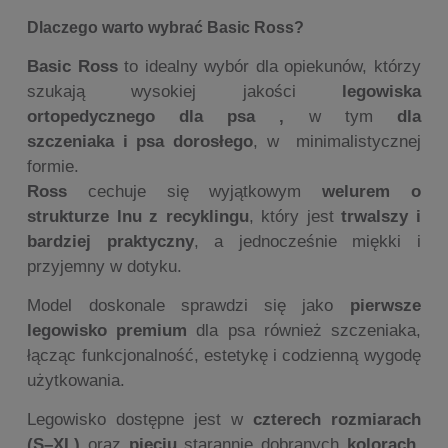
Dlaczego warto wybrać Basic Ross?
Basic Ross
to idealny wybór dla opiekunów, którzy
szukają wysokiej jakości
legowiska
ortopedycznego dla psa ,
w tym
dla
szczeniaka
i psa dorosłego
, w minimalistycznej
formie.
Ross
cechuje się wyjątkowym
welurem o
strukturze lnu z recyklingu
, który jest
trwalszy i
bardziej praktyczny
, a jednocześnie miękki i
przyjemny w dotyku.
Model doskonale sprawdzi się jako
pierwsze
legowisko premium
dla psa również szczeniaka,
łącząc funkcjonalność, estetykę i codzienną wygodę
użytkowania.
Legowisko dostępne jest w
czterech rozmiarach
(S–XL)
oraz
pięciu
starannie dobranych
kolorach
,