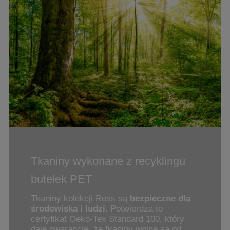
Tkaniny wykonane z recyklingu
butelek PET
Tkaniny kolekcji Ross są
bezpieczne dla
środowiska i ludzi
. Potwierdza to
certyfikat Oeko-Tex Standard 100, który
daje gwarancję, że tkaniny wolne są od