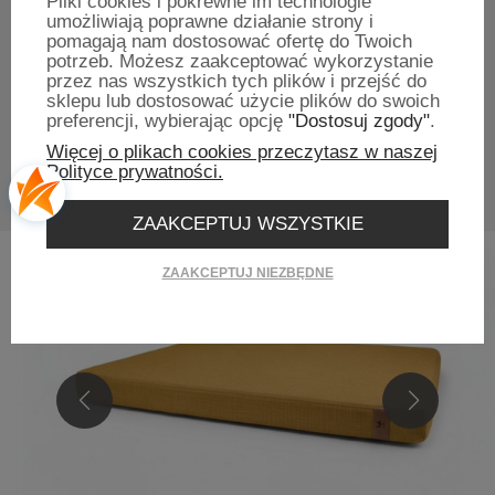
Pliki cookies i pokrewne im technologie
Polska produkcja
umożliwiają poprawne działanie strony i
pomagają nam dostosować ofertę do Twoich
potrzeb. Możesz zaakceptować wykorzystanie
Pakowane ekologicznie
przez nas wszystkich tych plików i przejść do
sklepu lub dostosować użycie plików do swoich
preferencji, wybierając opcję
"Dostosuj zgody"
.
Wysyłka na terenie Polski i Europy
Więcej o plikach cookies przeczytasz w naszej
Polityce prywatności.
ZAAKCEPTUJ WSZYSTKIE
ZAAKCEPTUJ NIEZBĘDNE