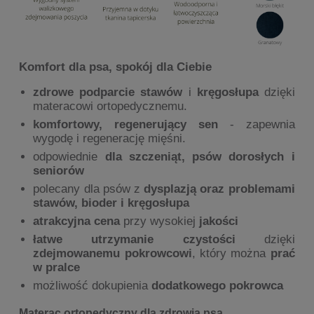
Komfort dla psa, spokój dla Ciebie
zdrowe podparcie stawów
i
kręgosłupa
dzięki
materacowi ortopedycznemu.
komfortowy, regenerujący sen
- zapewnia
wygodę i regenerację mięśni.
odpowiednie
dla szczeniąt, psów dorosłych i
seniorów
polecany dla psów z
dysplazją oraz problemami
stawów, bioder i kręgosłupa
atrakcyjna cena
przy wysokiej
jakości
łatwe utrzymanie czystości
dzięki
zdejmowanemu pokrowcowi
, który można
prać
w pralce
możliwość dokupienia
dodatkowego pokrowca
Materac ortopedyczny dla zdrowia psa