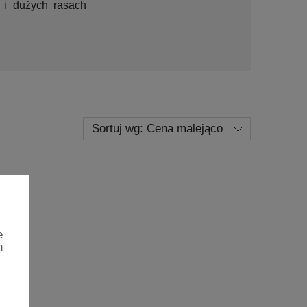
 i dużych rasach
Sortuj wg:
Cena malejąco
e
h