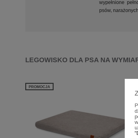
wypełnione pełn
psów, narażonyc
LEGOWISKO DLA PSA NA WYMIA
PROMOCJA
Z
P
d
p
w
u
"