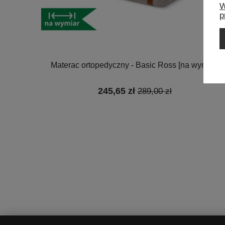
W
p
Materac ortopedyczny - Basic Ross [na wymiar]
245,65 zł
289,00 zł