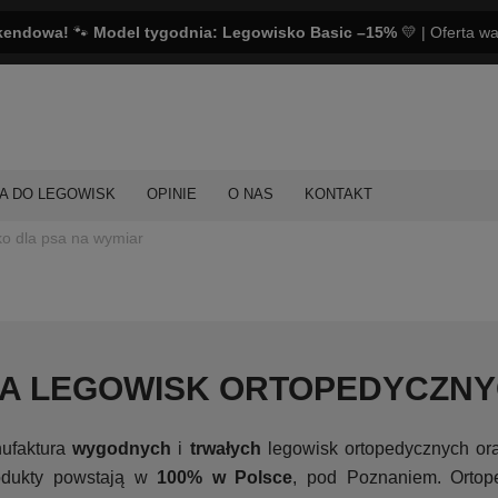
kendowa!
🐾
Model tygodnia: Legowisko Basic –15%
💛 | Oferta w
A DO LEGOWISK
OPINIE
O NAS
KONTAKT
o dla psa na wymiar
A LEGOWISK ORTOPEDYCZNY
nufaktura
wygodnych
i
trwałych
legowisk ortopedycznych ora
odukty powstają w
100% w Polsce
, pod Poznaniem. Ortop