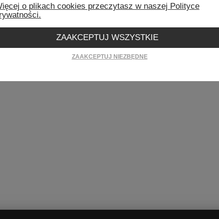
ięcej o plikach cookies przeczytasz w naszej Polityce
rywatności.
ZAAKCEPTUJ WSZYSTKIE
ZAAKCEPTUJ NIEZBĘDNE