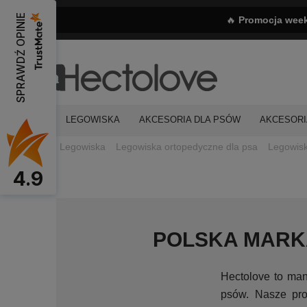
SPRAWDŹ OPINIE
🔥
Promocja wee
LEGOWISKA
AKCESORIA DLA PSÓW
AKCESORI
Legowiska
Legowiska ortopedyczne dla psa
Legowisk
4.9
POLSKA MARK
Hectolove to ma
psów. Nasze pr