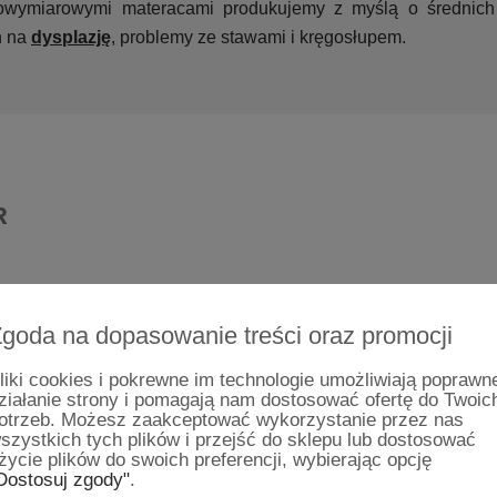
owymiarowymi materacami produkujemy z myślą o średnich
h na
dysplazję
, problemy ze stawami i kręgosłupem.
R
goda na dopasowanie treści oraz promocji
liki cookies i pokrewne im technologie umożliwiają poprawn
ziałanie strony i pomagają nam dostosować ofertę do Twoic
otrzeb. Możesz zaakceptować wykorzystanie przez nas
szystkich tych plików i przejść do sklepu lub dostosować
życie plików do swoich preferencji, wybierając opcję
Dostosuj zgody"
.